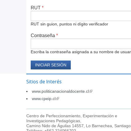
RUT
*
RUT sin guion, puntos ni dígito verificador
Contraseña
*
Escriba la contraseña asignada a su nombre de usuar
Sitios de Interés
www.politicanacionaldocente.cl
(link
is
www.cpeip.cl
(link
external)
is
external)
Centro de Perfeccionamiento, Experimentación e
Investigaciones Pedagógicas,
Camino Nido de Águilas 14557, Lo Barnechea, Santiago
Teléfono: +562 224066702