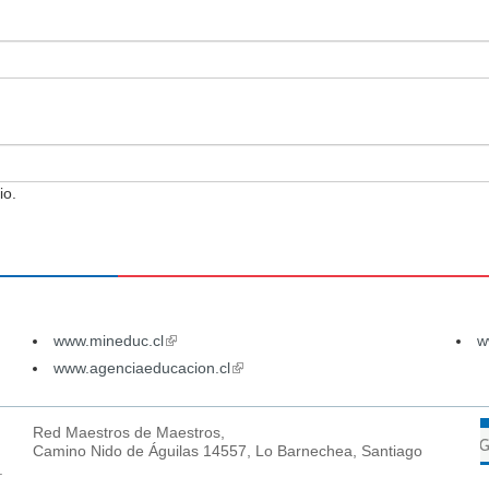
io.
www.mineduc.cl
(link
w
is
www.agenciaeducacion.cl
(link
external)
is
external)
Red Maestros de Maestros,
Camino Nido de Águilas 14557, Lo Barnechea, Santiago
.