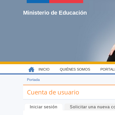
Jump
to
Ministerio de Educación
navigation
Back
INICIO
QUIÉNES SOMOS
PORTAL
MENÚ
to
top
PRINCIPAL
Portada
Usted
Back
está
to
Cuenta de usuario
aquí
top
Solapas
Iniciar sesión
(solapa activa)
Solicitar una nueva c
principales