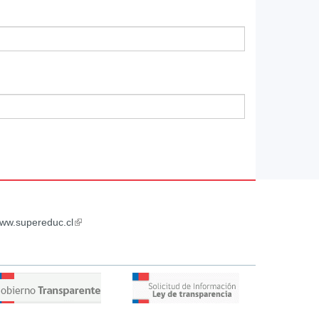
ww.supereduc.cl
(link
is
external)