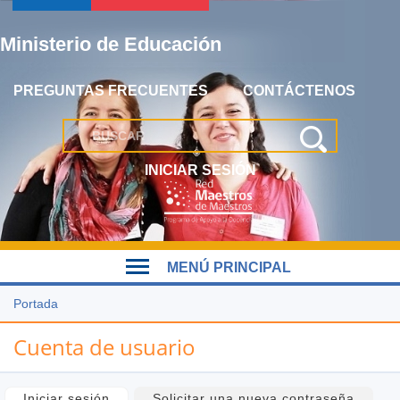
Jump
to
Ministerio de Educación
navigation
PREGUNTAS FRECUENTES
CONTÁCTENOS
INICIAR SESIÓN
Back
MENÚ PRINCIPAL
to
top
Portada
Usted
MENÚ
Back
está
PRINCIPAL
to
Cuenta de usuario
aquí
top
Iniciar sesión
(solapa activa)
Solicitar una nueva contraseña