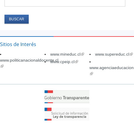
Sitios de Interés
www.mineduc.cl
(link
www.supereduc.cl
(li
www.politicanacionaldocente.cl
is
is
www.cpeip.cl
(link
(link
external)
ex
is
www.agenciaeducacion.
is
external)
(link
external)
is
external)