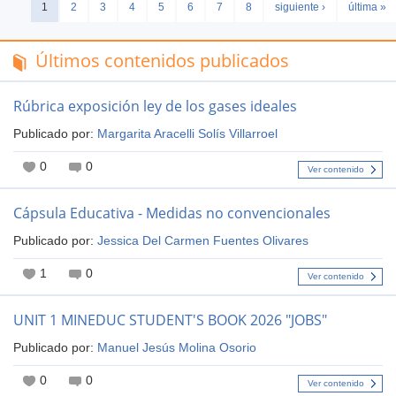
1
2
3
4
5
6
7
8
siguiente ›
última »
Páginas
Últimos contenidos publicados
Rúbrica exposición ley de los gases ideales
Publicado por:
Margarita Aracelli Solís Villarroel
0
0
Ver contenido
Cápsula Educativa - Medidas no convencionales
Publicado por:
Jessica Del Carmen Fuentes Olivares
1
0
Ver contenido
UNIT 1 MINEDUC STUDENT'S BOOK 2026 "JOBS"
Publicado por:
Manuel Jesús Molina Osorio
0
0
Ver contenido