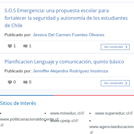
S.O.S Emergencia: una propuesta escolar para
fortalecer la seguridad y autonomía de los estudiantes
de Chile
Publicado por:
Jessica Del Carmen Fuentes Olivares
1
1
Ver contenido
Planificacion Lenguaje y comunicación, quinto básico
Publicado por:
Jenniffer Alejandra Rodríguez Inostroza
0
0
Ver contenido
Sitios de Interés
www.mineduc.cl
(link
www.supereduc.cl
(li
www.politicanacionaldocente.cl
is
is
www.cpeip.cl
(link
(link
external)
ex
is
www.agenciaeducacion.
is
external)
(link