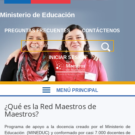
Jump
to
Ministerio de Educación
navigation
PREGUNTAS FRECUENTES
CONTÁCTENOS
INICIAR SESIÓN
Back
MENÚ PRINCIPAL
to
Back
top
MENÚ
¿Qué es la Red Maestros de
to
PRINCIPAL
Maestros?
top
Programa de apoyo a la docencia creado por el Ministerio de
Educación (MINEDUC) y conformado por casi 7.000 docentes de