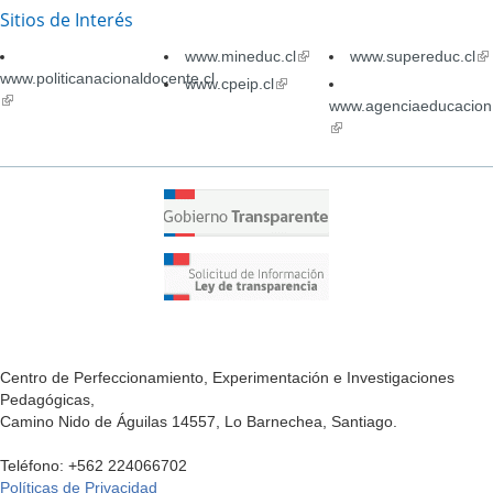
Sitios de Interés
www.mineduc.cl
(link
www.supereduc.cl
(li
www.politicanacionaldocente.cl
is
is
www.cpeip.cl
(link
(link
external)
ex
is
www.agenciaeducacion.
is
external)
(link
external)
is
external)
Centro de Perfeccionamiento, Experimentación e Investigaciones
Pedagógicas,
Camino Nido de Águilas 14557, Lo Barnechea, Santiago.
Teléfono: +562 224066702
Políticas de Privacidad