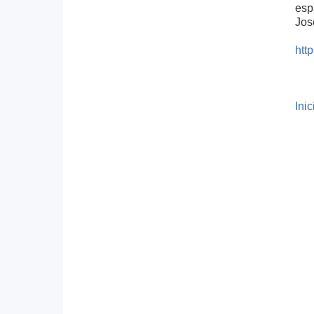
esp
Jos
htt
Ini