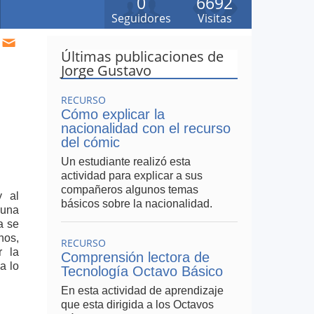
0
6692
Seguidores
Visitas
Últimas publicaciones de
Jorge Gustavo
RECURSO
Cómo explicar la
nacionalidad con el recurso
del cómic
Un estudiante realizó esta
actividad para explicar a sus
compañeros algunos temas
y al
básicos sobre la nacionalidad.
 una
a se
nos,
RECURSO
r la
Comprensión lectora de
a lo
Tecnología Octavo Básico
En esta actividad de aprendizaje
que esta dirigida a los Octavos