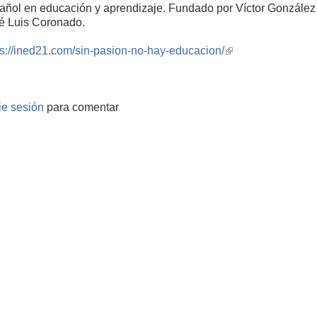
añol en educación y aprendizaje. Fundado por Víctor González
é Luis Coronado.
ps://ined21.com/sin-pasion-no-hay-educacion/
(link
is
external)
cie sesión
para comentar