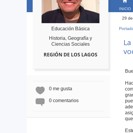
INICIO
29 de
Portad
Educación Básica
Ust
está
Back
Historia, Geografía y
La
to
Ciencias Sociales
aqu
vo
top
REGIÓN DE LOS LAGOS
Bue
Hac
0 me gusta
com
gra
0 comentarios
pue
ade
asi
que
Est