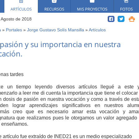
ARTÍCULOS
RECURSOS
MIS PROYECTOS
FOTOS
 Agosto de 2018
a
»
Portales
»
Jorge Gustavo Solís Mansilla
»
Artículos
ed
 pasión y su importancia en nuestra
í
cación.
nas tardes
e un tiempo leyendo diversos artículos llegué a este 
enzarlo a leer me di cuenta la importancia que tiene el colocar
n dosis de pasión en nuestra vocación y como a través de est
den lograr aprendizajes significativos en nuestros alum
más creo que es necesario amar esta vocación y ama
gnatura que realizamos pues le otorgamos un valor agregado 
 enseñamos.
e artículo fue extraído de INED21 es un medio especializado