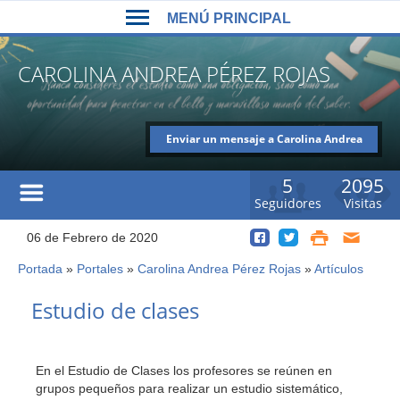
Back
Jump
MENÚ PRINCIPAL
to
to
top
navigation
MENÚ
CAROLINA ANDREA PÉREZ ROJAS
PRINCIPAL
Enviar un mensaje a Carolina Andrea
Pérez Rojas
5
2095
Seguidores
Visitas
06 de Febrero de 2020
Portada
»
Portales
»
Carolina Andrea Pérez Rojas
»
Artículos
Usted
está
Back
Estudio de clases
to
aquí
top
En el Estudio de Clases los profesores se reúnen en
grupos pequeños para realizar un estudio sistemático,