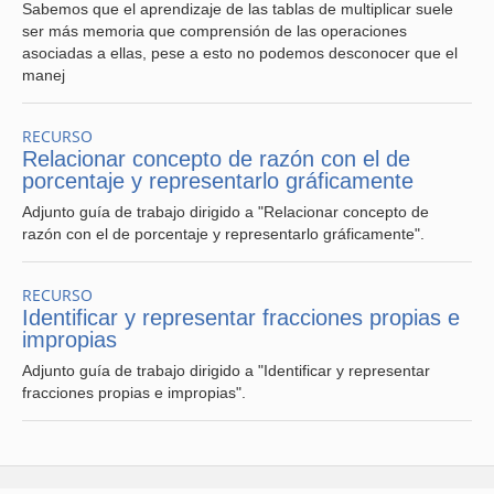
Sabemos que el aprendizaje de las tablas de multiplicar suele
Suma de fracciones con distinto denominador
ser más memoria que comprensión de las operaciones
https://www.youtube.com/watch?v=7HsIgf4nWZg
(link
asociadas a ellas, pese a esto no podemos desconocer que el
is
manej
external)
-------------------------------------------------------------------------
RECURSO
--------------
Relacionar concepto de razón con el de
porcentaje y representarlo gráficamente
Referencias:
Adjunto guía de trabajo dirigido a "Relacionar concepto de
razón con el de porcentaje y representarlo gráficamente".
IMA, Instituto de Matemáticas PUCV, Estudio de clases
http://ima.ucv.cl/seminarios-permanentes/estudio-de-
clases/
(link
RECURSO
is
Identificar y representar fracciones propias e
Noticias UCN al día.
external)
impropias
http://www.noticias.ucn.cl/destacado/ucn-marca-hito-en-
educacion-matematica-con-el-primer-estudio-de-clase-
Adjunto guía de trabajo dirigido a "Identificar y representar
realizado-en-la-region/
(link
fracciones propias e impropias".
is
external)