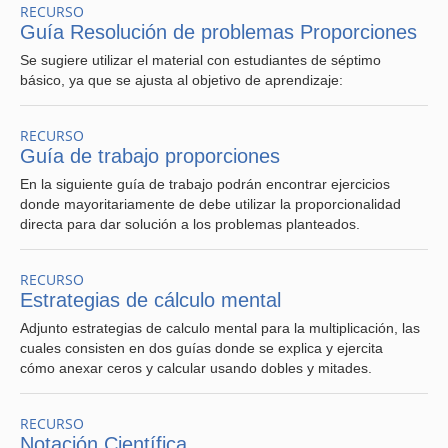
RECURSO
la reflexión sobre la enseñanza.
Guía Resolución de problemas Proporciones
Durante el año 2019 recibí la invitación de la directora de
Se sugiere utilizar el material con estudiantes de séptimo
la Escuela de Educación de la UCN, Nielka Rojas, quien
básico, ya que se ajusta al objetivo de aprendizaje:
además es la directora regional de la SOCHIEM, para
participar de un estudio de clases, mediante esta
metodología tuve la oportunidad de planificar con el
RECURSO
grupo Estudio de clase de la PUCV durante siete
Guía de trabajo proporciones
sesiones de trabajo, planificación conjunta que
En la siguiente guía de trabajo podrán encontrar ejercicios
me permitió alcanzar objetivos de mejora día a día, para
donde mayoritariamente de debe utilizar la proporcionalidad
posteriormente reflexionar y discutir sobre la clase,
directa para dar solución a los problemas planteados.
posteriormente desarrollé una Clase Pública para la
comunidad, cuyo objetivo se centró en determinar la
suma de fracciones simples recurriendo a
RECURSO
representaciones pictóricas y fracciones equivalentes,
Estrategias de cálculo mental
para 5° año Básico.
Adjunto estrategias de calculo mental para la multiplicación, las
cuales consisten en dos guías donde se explica y ejercita
Cabe señalar que los los estudios de clases se realizan
cómo anexar ceros y calcular usando dobles y mitades.
mayormente en el centro del país y esta es la primera vez
que se hace en la segunda región. Indicando que los
estudiantes y la profesora somos de la comuna y el
RECURSO
público, que también son profesores y profesoras,
Notación Científica