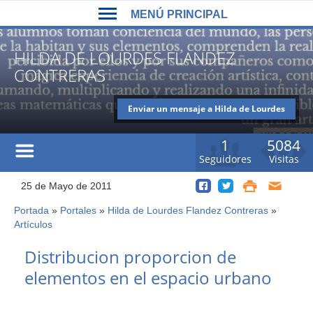
Back
Jump
MENÚ PRINCIPAL
to
to
top
navigation
MENÚ
HILDA DE LOURDES FLANDEZ
PRINCIPAL
CONTRERAS
Enviar un mensaje a Hilda de Lourdes
Flandez Contreras
1
5084
Seguidores
Visitas
25 de Mayo de 2011
Portada
»
Portales
»
Hilda de Lourdes Flandez Contreras
»
Usted
Artículos
está
Back
aquí
Distribucion proporcion de
to
elementos en el espacio urbano
top