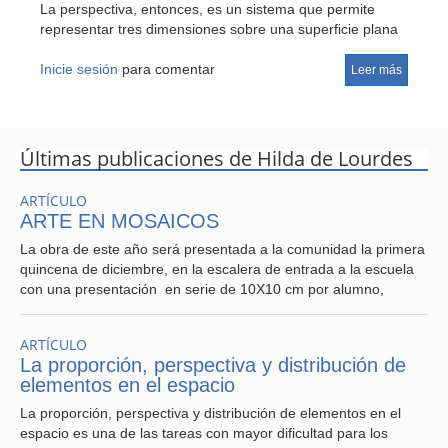
La perspectiva, entonces, es un sistema que permite
representar tres dimensiones sobre una superficie plana
de dos dimensiones; por lo tanto, es una simulación de lo
visible de la naturaleza que permite figurar el efecto
Inicie sesión
para comentar
Leer más
volumétrico de los objetos, colocados éstos, a su vez, en
un ambiente de falsa profundidad.
Últimas publicaciones de Hilda de Lourdes
ARTÍCULO
ARTE EN MOSAICOS
La obra de este año será presentada a la comunidad la primera
quincena de diciembre, en la escalera de entrada a la escuela
con una presentación en serie de 10X10 cm por alumno,
ARTÍCULO
La proporción, perspectiva y distribución de
elementos en el espacio
La proporción, perspectiva y distribución de elementos en el
espacio es una de las tareas con mayor dificultad para los