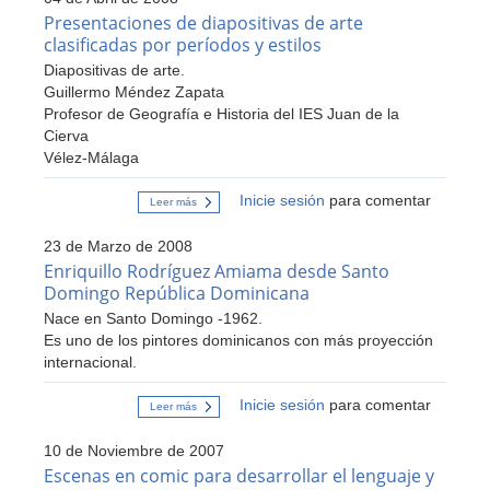
Presentaciones de diapositivas de arte
clasificadas por períodos y estilos
Diapositivas de arte.
Guillermo Méndez Zapata
Profesor de Geografía e Historia del IES Juan de la
Cierva
Vélez-Málaga
Inicie sesión
para comentar
Leer más
sobre
Presentaciones
de
23 de Marzo de 2008
diapositivas
de
Enriquillo Rodríguez Amiama desde Santo
arte
Domingo República Dominicana
clasificadas
por
Nace en Santo Domingo -1962.
períodos
Es uno de los pintores dominicanos con más proyección
y
estilos
internacional.
Inicie sesión
para comentar
Leer más
sobre
Enriquillo
Rodríguez
10 de Noviembre de 2007
Amiama
desde
Escenas en comic para desarrollar el lenguaje y
Santo