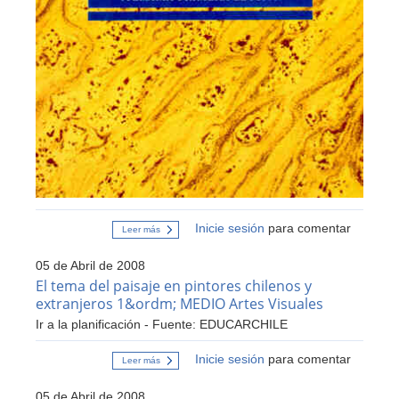
Inicie sesión
para comentar
Leer más
sobre
Diccionario
de
05 de Abril de 2008
la
Lengua
El tema del paisaje en pintores chilenos y
Española.
extranjeros 1&ordm; MEDIO Artes Visuales
Ir a la planificación - Fuente: EDUCARCHILE
Inicie sesión
para comentar
Leer más
sobre
El
tema
05 de Abril de 2008
del