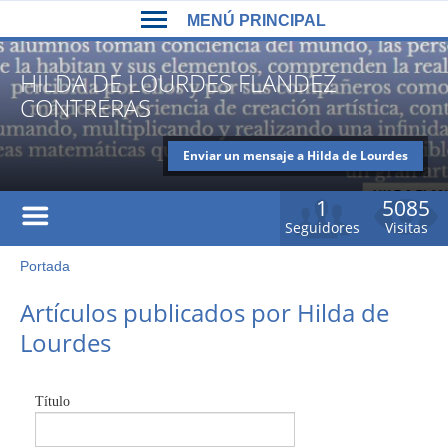
Back
Jump
MENÚ PRINCIPAL
to
to
top
navigation
MENÚ
HILDA DE LOURDES FLANDEZ
PRINCIPAL
CONTRERAS
Enviar un mensaje a Hilda de Lourdes
Flandez Contreras
1
5085
Seguidores
Visitas
Portada
Usted
está
Back
Artículos publicados por Hilda de
to
aquí
Lourdes
top
Título