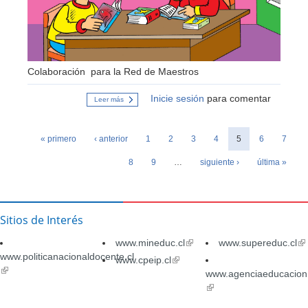
Colaboración para la Red de Maestros
Inicie sesión
para comentar
Leer más
sobre
Escenas
en
Páginas
comic
« primero
‹ anterior
para
1
2
3
4
5
6
7
desarrollar
el
8
9
…
siguiente ›
última »
lenguaje
y
la
comprensión
2
Sitios de Interés
www.mineduc.cl
(link
www.supereduc.cl
(li
www.politicanacionaldocente.cl
is
is
www.cpeip.cl
(link
(link
external)
ex
is
www.agenciaeducacion.
is
external)
(link
external)
is