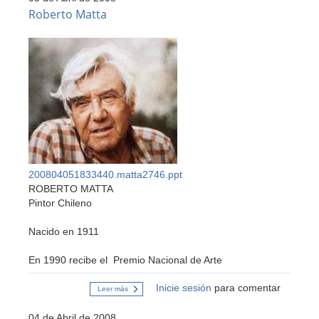
paisaje
Roberto Matta
en
pintores
chilenos
y
extranjeros
1&ordm;
MEDIO
Artes
Visuales
200804051833440.matta2746.ppt
ROBERTO MATTA
Pintor Chileno
Nacido en 1911
En 1990 recibe el
Premio Nacional de Arte
Inicie sesión
para comentar
Leer más
sobre
Roberto
Matta
04 de Abril de 2008