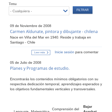
Tema
09 de Noviembre de 2008
Carmen Aldunate, pintora y dibujante - chilena
Nace en Viña del Mar en 1940. Reside y trabaja en
Santiago - Chile
Inicie sesión
para comentar
Leer más
sobre
Carmen
Aldunate,
05 de Julio de 2008
pintora
y
Planes y Programas de estudio.
dibujante
-
chilena
Encontrarás los contenidos mínimos obligatorios con su
respectiva dedicación temporal, aprendizajes esperados y
los objetivos fundamentales verticales y transversales.
Bajar
Comprensión del
Lenguaje
Matemática
Acrobat