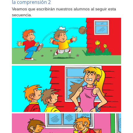
la comprensión 2
Domingo
República
Veamos que escribirán nuestros alumnos al seguir esta
Dominicana
secuencia.