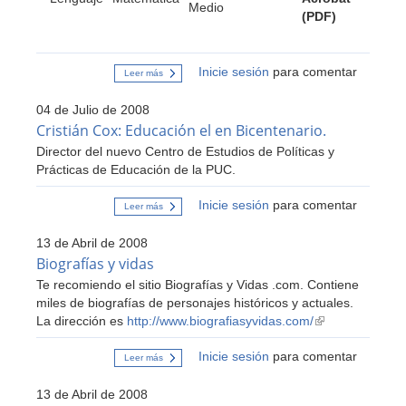
Medio
(PDF)
Inicie sesión
para comentar
Leer más
sobre
Planes
y
04 de Julio de 2008
Programas
de
Cristián Cox: Educación el en Bicentenario.
estudio.
Director del nuevo Centro de Estudios de Políticas y
Prácticas de Educación de la PUC.
Inicie sesión
para comentar
Leer más
sobre
Cristián
Cox:
13 de Abril de 2008
Educación
el
Biografías y vidas
en
Te recomiendo el sitio Biografías y Vidas .com. Contiene
Bicentenario.
miles de biografías de personajes históricos y actuales.
La dirección es
http://www.biografiasyvidas.com/
(link
is
Inicie sesión
para comentar
external)
Leer más
sobre
Biografías
y
13 de Abril de 2008
vidas