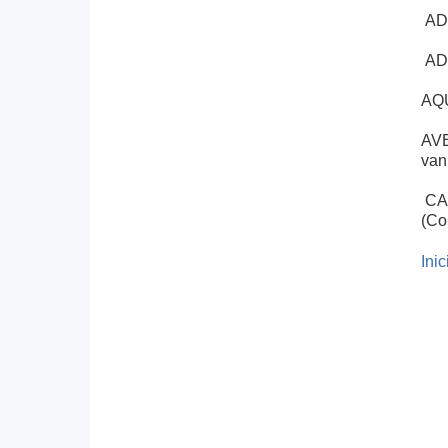
AD 
AD 
AQU
AVE
van
CAS
(Co
CUC
Ini
HOM
INT
MEN
NIH