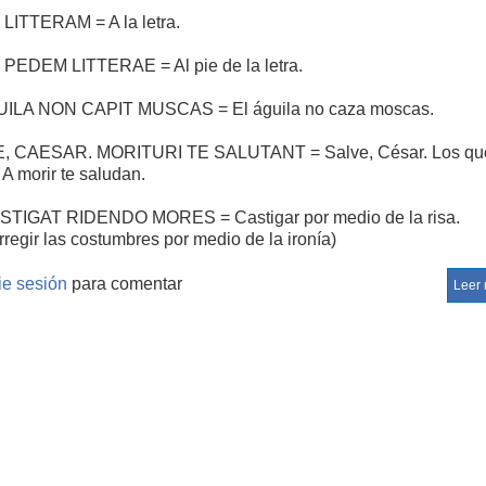
LITTERAM = A la letra.
PEDEM LITTERAE = Al pie de la letra.
ILA NON CAPIT MUSCAS = El águila no caza moscas.
, CAESAR. MORITURI TE SALUTANT = Salve, César. Los qu
 A morir te saludan.
TIGAT RIDENDO MORES = Castigar por medio de la risa.
rregir las costumbres por medio de la ironía)
ULLUS NON FACIT MONACHUM = El hábito no hace al mon
cie sesión
para comentar
Leer
O HOMINI LUPUS = El hombre es un lobo para el hombre.
ELLIGENTI PAUCA = Al buen entendedor, pocas palabras.
S SANA IN CORPORE SANO = Mente sana en cuerpo sano.
IL NOVI SUB SOLE = Nada nuevo bajo el sol.