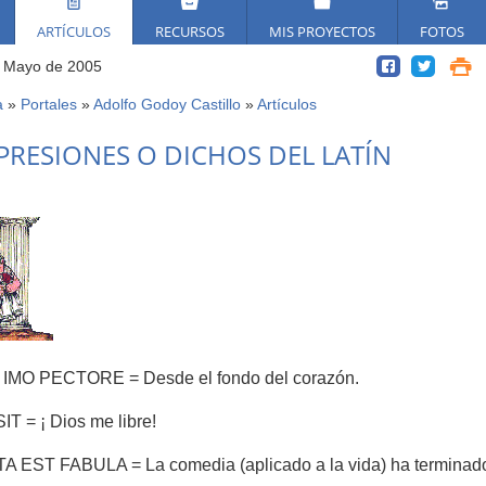
ARTÍCULOS
RECURSOS
MIS PROYECTOS
FOTOS
 Mayo de 2005
a
»
Portales
»
Adolfo Godoy Castillo
»
Artículos
ed
PRESIONES O DICHOS DEL LATÍN
í
IMO PECTORE = Desde el fondo del corazón.
IT = ¡ Dios me libre!
A EST FABULA = La comedia (aplicado a la vida) ha terminad