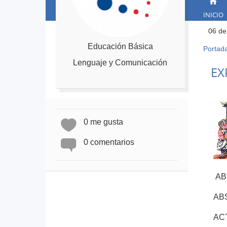
INICIO
06 de
Educación Básica
Portad
Ust
Lenguaje y Comunicación
está
Back
EX
to
aqu
top
0 me gusta
0 comentarios
AB 
ABS
ACT