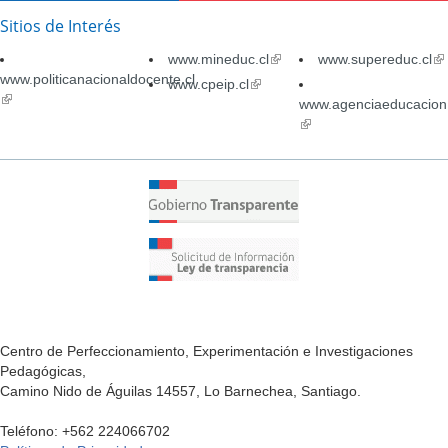
Sitios de Interés
www.mineduc.cl
(link
www.supereduc.cl
(li
www.politicanacionaldocente.cl
is
is
www.cpeip.cl
(link
(link
external)
ex
is
www.agenciaeducacion.
is
external)
(link
external)
is
external)
Centro de Perfeccionamiento, Experimentación e Investigaciones
Pedagógicas,
Camino Nido de Águilas 14557, Lo Barnechea, Santiago.
Teléfono: +562 224066702