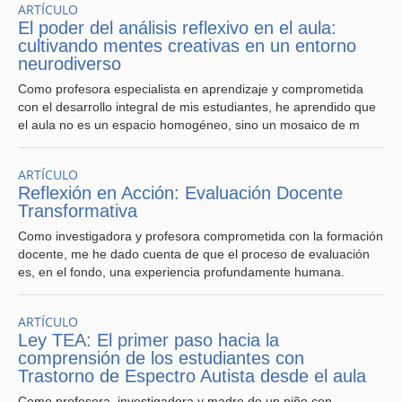
ARTÍCULO
a medida que se vaya normalizando dentro del grupo
El poder del análisis reflexivo en el aula:
curso. Es necesario recalcar las normas de la clase así
cultivando mentes creativas en un entorno
como el respeto constante a todos los presentes.
neurodiverso
7.- Mantener un trabajo colaborativo constante con los
Como profesora especialista en aprendizaje y comprometida
profesores jefes y de asignatura con los que compartas
con el desarrollo integral de mis estudiantes, he aprendido que
nivel, generando un almacenamiento de datos de los
el aula no es un espacio homogéneo, sino un mosaico de m
estudiantes, enriqueciendo su visión de cada curso para
el fortalecimiento de la convivencia en el aula que irá en
ARTÍCULO
directo beneficio de sus interacciones en la práctica.
Reflexión en Acción: Evaluación Docente
Transformativa
Para finalizar este artículo, es vital compartir mi
experiencia docente enfrentando barreras emocionales
Como investigadora y profesora comprometida con la formación
con estudiantes dentro del aula a través del manejo de
docente, me he dado cuenta de que el proceso de evaluación
grupo y trabajo colaborativo docente. El crear instancias
es, en el fondo, una experiencia profundamente humana.
de trabajo con mis colegas profesores de distintas
asignaturas que enseñan también dentro de los mismos
contextos de aula, fue extremadamente enriquecedor
ARTÍCULO
para poder lograr generar una visión macro sobre el
Ley TEA: El primer paso hacia la
contexto donde surgen estas instancias, así como
comprensión de los estudiantes con
también el conocer de forma específica a los estudiantes
Trastorno de Espectro Autista desde el aula
que participan o son el origen de estas situaciones de
Como profesora, investigadora y madre de un niño con