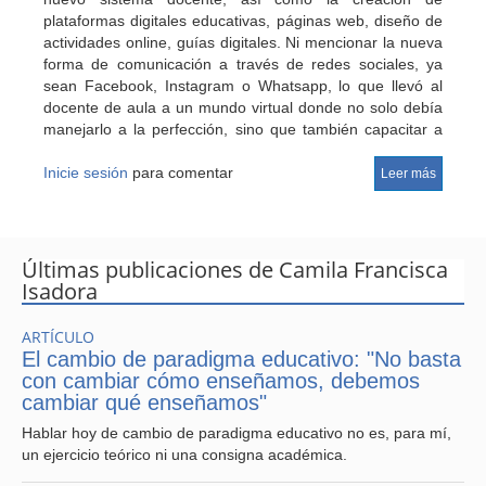
plataformas digitales educativas, páginas web, diseño de
actividades online, guías digitales. Ni mencionar la nueva
forma de comunicación a través de redes sociales, ya
sean Facebook, Instagram o Whatsapp, lo que llevó al
docente de aula a un mundo virtual donde no solo debía
manejarlo a la perfección, sino que también capacitar a
sus apoderados y estudiantes para enfrentar y
desenvolverse en esta nueva realidad pedagógica.
Inicie sesión
para comentar
Leer más
Hoy en día el docente presenta una nueva problemática,
altos niveles de agresividad dentro y fuera del aula en
estudiantes, a causa de diversos factores actuales que
Últimas publicaciones de Camila Francisca
afectan a la realidad país entre ellos la crisis económica y
Isadora
social, altos niveles de cesantía en apoderados, falta de
cuidados parentales en el hogar, nula comunicación
ARTÍCULO
hogar - escuela, carencia de educación socioemocional y
El cambio de paradigma educativo: "No basta
talleres de salud mental en establecimientos
con cambiar cómo enseñamos, debemos
educacionales y problemáticas que existían pre-
cambiar qué enseñamos"
pandemia.
Hablar hoy de cambio de paradigma educativo no es, para mí,
un ejercicio teórico ni una consigna académica.
Como pedagogos tenemos un gran desafío por delante,
el cual es normar una vez más la interacción entre