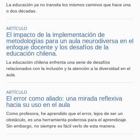
eres el profesional preparado para enfrentar este tipo de
La educación ya no transita los mismos caminos que hace una
conflictos.
o dos décadas.
3.- El regaño como forma de disciplina o aumento de tono
en la voz dentro del aula, puede tener consecuencias
ARTÍCULO
negativas en la forma en que los demás estudiantes te
El impacto de la implementación de
perciban, ya que como estudiantes empatizarán siempre
metodologías para un aula neurodiversa en el
con su par.
enfoque docente y los desafíos de la
educación chilena.
4.- Trata de evitar falsos elogios al estudiante, ya que
La educación chilena enfrenta una serie de desafíos
solo incentivarás una visión negativa por parte de los
relacionados con la inclusión y la atención a la diversidad en el
demás estudiantes a su persona, esto, a causa de que
aula.
ellos como parte del grupo de aula, son conscientes del
trabajo de los demás pares, así como del reconocimiento
que merecen.
ARTÍCULO
El error como aliado: una mirada reflexiva
5.- Evite perder la calma cuando enfrentes una situación
hacia su uso en el aula
de alto nivel de estrés a causa de un conflicto dentro del
Como profesora, he aprendido que el error, lejos de ser un
aula, esto no te llevará al resultado que necesitas, el cuál
obstáculo, es una herramienta poderosa para el aprendizaje.
es volver al desarrollo de la clase.
Sin embargo, no siempre es fácil verlo de esta manera.
6.- Siempre atiende el comportamiento disruptivo dentro
del aula ya que de no hacerlo, hará que vaya en aumento