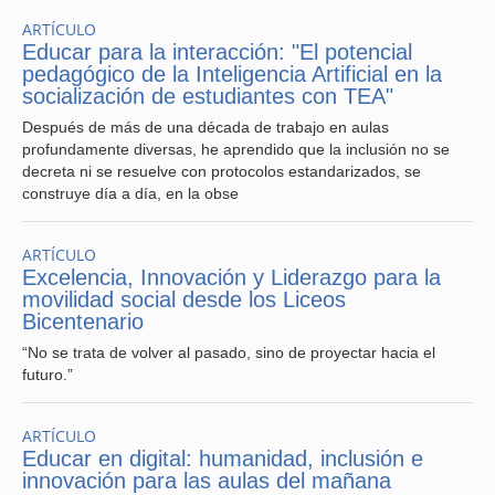
nuestros estudiantes para que predomine el diálogo y el
ARTÍCULO
respeto por sobre la frustración y bajo manejo de
Educar para la interacción: "El potencial
emociones que afecten el ambiente de enseñanza y
pedagógico de la Inteligencia Artificial en la
convivencia escolar que se necesita para entregar una
socialización de estudiantes con TEA"
enseñanza de calidad y potenciar el proceso de
aprendizaje de nuestros educandos. Para ello es que te
Después de más de una década de trabajo en aulas
invito a analizar y reflexionar sobre diversas dinámicas
profundamente diversas, he aprendido que la inclusión no se
que se pueden evitar al momento de encontrarte en una
decreta ni se resuelve con protocolos estandarizados, se
situación de resolución de conflicto:
construye día a día, en la obse
Consejos para Manejo de Grupos.
ARTÍCULO
Excelencia, Innovación y Liderazgo para la
1.- A
cercarte e invita al estudiante a conversar para saber
movilidad social desde los Liceos
cuál es la causa y posibles soluciones para resolver la
Bicentenario
situación de tensión, evita hacerlo frente a los demás
pares, ya que la mayoría de las veces terminará en una
“No se trata de volver al pasado, sino de proyectar hacia el
respuesta hostil a causa de la disyuntiva del estudiante
futuro.”
de mantener su imagen y validación con sus pares.
2.- Evita discutir con el estudiante que presenta una
ARTÍCULO
actitud desafiante dentro del aula, ya que generarás una
Educar en digital: humanidad, inclusión e
igualdad de condiciones en una discusión en donde tú
innovación para las aulas del mañana