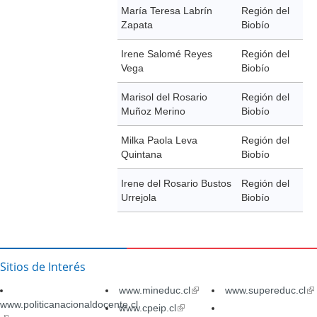
María Teresa Labrín
Región del
Zapata
Biobío
Irene Salomé Reyes
Región del
Vega
Biobío
Marisol del Rosario
Región del
Muñoz Merino
Biobío
Milka Paola Leva
Región del
Quintana
Biobío
Irene del Rosario Bustos
Región del
Urrejola
Biobío
Sitios de Interés
www.mineduc.cl
(link
www.supereduc.cl
(li
www.politicanacionaldocente.cl
is
is
www.cpeip.cl
(link