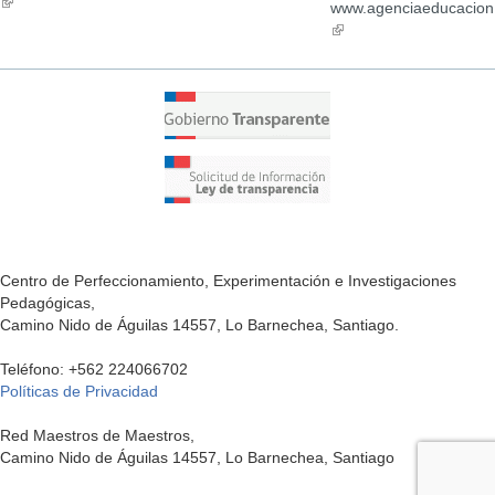
(link
external)
ex
is
www.agenciaeducacion.
is
external)
(link
external)
is
external)
Centro de Perfeccionamiento, Experimentación e Investigaciones
Pedagógicas,
Camino Nido de Águilas 14557, Lo Barnechea, Santiago.
Teléfono: +562 224066702
Políticas de Privacidad
Red Maestros de Maestros,
Camino Nido de Águilas 14557, Lo Barnechea, Santiago