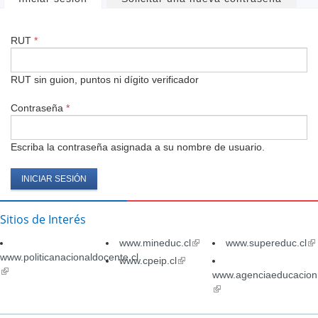
Solapas
principales
RUT
*
RUT sin guion, puntos ni dígito verificador
Contraseña
*
Escriba la contraseña asignada a su nombre de usuario.
Sitios de Interés
www.mineduc.cl
(link
www.supereduc.cl
(li
www.politicanacionaldocente.cl
is
is
www.cpeip.cl
(link
(link
external)
ex
is
www.agenciaeducacion.
is
external)
(link
external)
is
external)