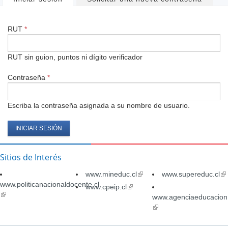
Solapas
principales
RUT
*
RUT sin guion, puntos ni dígito verificador
Contraseña
*
Escriba la contraseña asignada a su nombre de usuario.
Sitios de Interés
www.mineduc.cl
(link
www.supereduc.cl
(li
www.politicanacionaldocente.cl
is
is
www.cpeip.cl
(link
(link
external)
ex
is
www.agenciaeducacion.
is
external)
(link
external)
is
external)