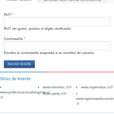
Solapas
principales
RUT
*
RUT sin guion, puntos ni dígito verificador
Contraseña
*
Escriba la contraseña asignada a su nombre de usuario.
Sitios de Interés
www.mineduc.cl
(link
www.supereduc.cl
(li
www.politicanacionaldocente.cl
is
is
www.cpeip.cl
(link
(link
external)
ex
is
www.agenciaeducacion.
is
external)
(link
external)
is
external)