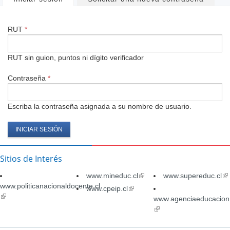
Solapas
principales
RUT
*
RUT sin guion, puntos ni dígito verificador
Contraseña
*
Escriba la contraseña asignada a su nombre de usuario.
Sitios de Interés
www.mineduc.cl
(link
www.supereduc.cl
(li
www.politicanacionaldocente.cl
is
is
www.cpeip.cl
(link
(link
external)
ex
is
www.agenciaeducacion.
is
external)
(link
external)
is
external)