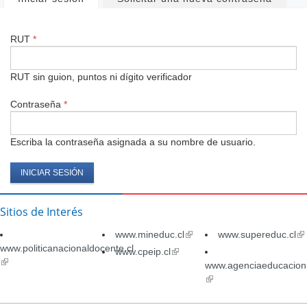
Solapas
principales
RUT
*
RUT sin guion, puntos ni dígito verificador
Contraseña
*
Escriba la contraseña asignada a su nombre de usuario.
Sitios de Interés
www.mineduc.cl
(link
www.supereduc.cl
(li
www.politicanacionaldocente.cl
is
is
www.cpeip.cl
(link
(link
external)
ex
is
www.agenciaeducacion.
is
external)
(link
external)
is
external)