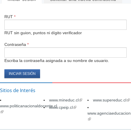
Solapas
principales
RUT
*
RUT sin guion, puntos ni dígito verificador
Contraseña
*
Escriba la contraseña asignada a su nombre de usuario.
Sitios de Interés
www.mineduc.cl
(link
www.supereduc.cl
(li
www.politicanacionaldocente.cl
is
is
www.cpeip.cl
(link
(link
external)
ex
is
www.agenciaeducacion.
is
external)
(link
external)
is
external)