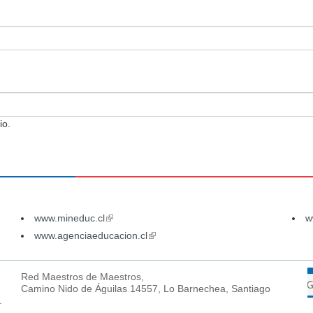
io.
www.mineduc.cl
(link
w
is
www.agenciaeducacion.cl
(link
external)
is
external)
Red Maestros de Maestros,
Camino Nido de Águilas 14557, Lo Barnechea, Santiago
.