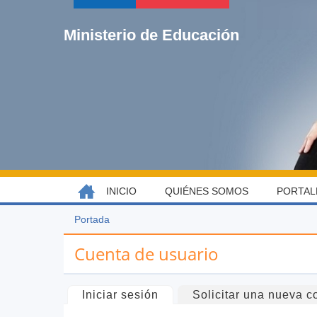
Jump
to
Ministerio de Educación
navigation
Back
INICIO
QUIÉNES SOMOS
PORTAL
MENÚ
to
top
PRINCIPAL
Portada
Usted
Back
está
to
Cuenta de usuario
aquí
top
Solapas
Iniciar sesión
(solapa activa)
Solicitar una nueva c
principales