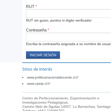
RUT
*
RUT sin guion, puntos ni dígito verificador
Contraseña
*
Escriba la contraseña asignada a su nombre de usuar
Sitios de Interés
www.politicanacionaldocente.cl
(link
is
www.cpeip.cl
(link
external)
is
external)
Centro de Perfeccionamiento, Experimentación e
Investigaciones Pedagógicas,
Camino Nido de Águilas 14557, Lo Barnechea, Santiago
Teléfono: +562 224066702