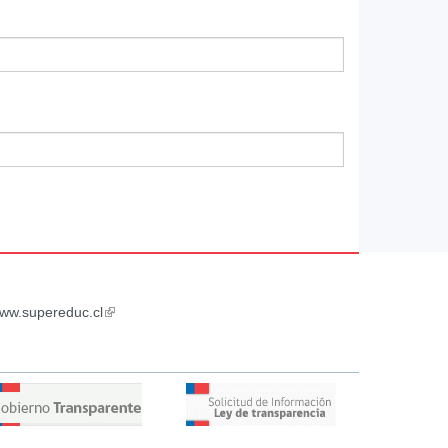
ww.supereduc.cl
(link
is
external)