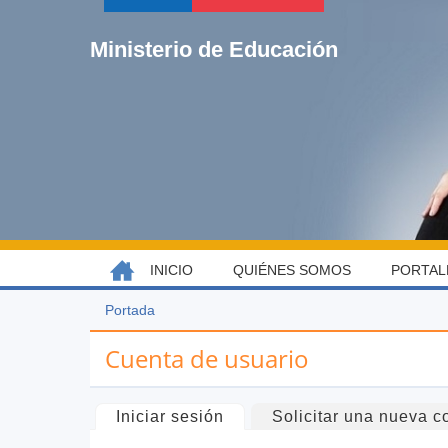
Jump
to
Ministerio de Educación
navigation
Back
INICIO
QUIÉNES SOMOS
PORTAL
MENÚ
to
top
PRINCIPAL
Portada
Usted
Back
está
to
Cuenta de usuario
aquí
top
Solapas
Iniciar sesión
(solapa activa)
Solicitar una nueva c
principales