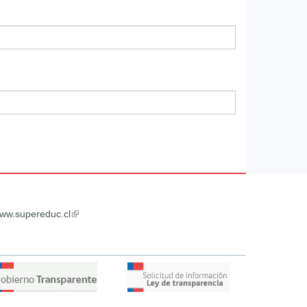
ww.supereduc.cl
(link
is
external)