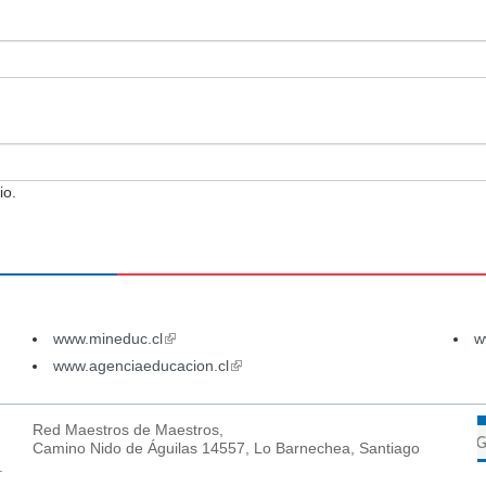
io.
www.mineduc.cl
(link
w
is
www.agenciaeducacion.cl
(link
external)
is
external)
Red Maestros de Maestros,
Camino Nido de Águilas 14557, Lo Barnechea, Santiago
.