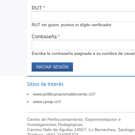
RUT
*
RUT sin guion, puntos ni dígito verificador
Contraseña
*
Escriba la contraseña asignada a su nombre de usuar
Sitios de Interés
www.politicanacionaldocente.cl
(link
is
www.cpeip.cl
(link
external)
is
external)
Centro de Perfeccionamiento, Experimentación e
Investigaciones Pedagógicas,
Camino Nido de Águilas 14557, Lo Barnechea, Santiago
Teléfono: +562 224066702