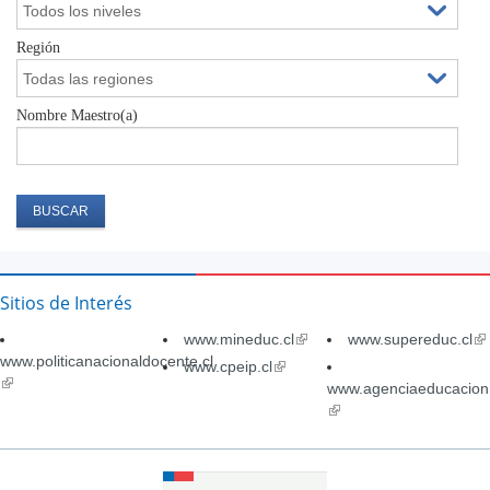
Región
Nombre Maestro(a)
Sitios de Interés
www.mineduc.cl
(link
www.supereduc.cl
(li
www.politicanacionaldocente.cl
is
is
www.cpeip.cl
(link
(link
external)
ex
is
www.agenciaeducacion.
is
external)
(link
external)
is
external)