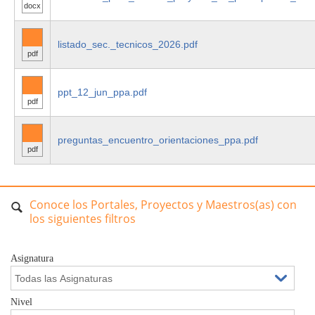
docx
listado_sec._tecnicos_2026.pdf
pdf
ppt_12_jun_ppa.pdf
pdf
preguntas_encuentro_orientaciones_ppa.pdf
pdf
Conoce los Portales, Proyectos y Maestros(as) con
los siguientes filtros
Asignatura
Nivel