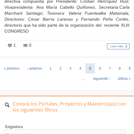
directiva compuesta por
Presidente: Cristian Henríquez Ruiz;
Vicepresidenta: Ana María Cabello Quiñones; Secretaria:Carla
Marchant Santiago; Tesorera: Valeria Fuentealba Matamala;
Directores: César Barría Larenas y Fernando Peña Cortés
,
directorio que ha sido parte de la organización del reciente XLIII
CONGRESO
1
0
Leer más
Páginas
« primero
‹ anterior
1
2
3
4
5
6
7
8
9
…
siguiente ›
última »
Conoce los Portales, Proyectos y Maestros(as) con
los siguientes filtros
Asignatura