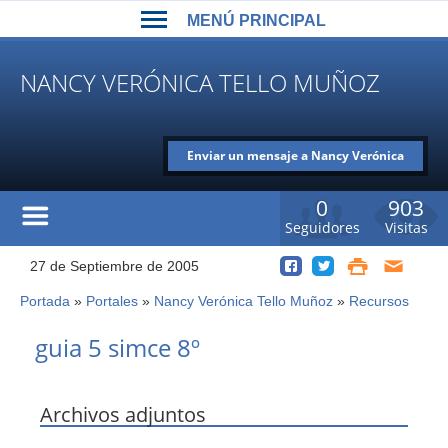
Back
Jump
MENÚ PRINCIPAL
to
to
top
navigation
MENÚ
NANCY VERÓNICA TELLO MUÑOZ
PRINCIPAL
Enviar un mensaje a Nancy Verónica
Tello Muñoz
0
903
Seguidores
Visitas
27 de Septiembre de 2005
Portada
»
Portales
»
Nancy Verónica Tello Muñoz
»
Recursos
Usted
está
Back
guia 5 simce 8º
to
aquí
top
Archivos adjuntos