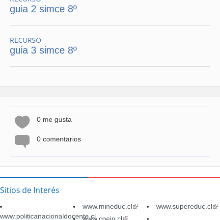
guia 2 simce 8º
RECURSO
guia 3 simce 8º
0 me gusta
0 comentarios
Sitios de Interés
www.mineduc.cl
(link
www.supereduc.cl
(li
www.politicanacionaldocente.cl
is
is
www.cpeip.cl
(link