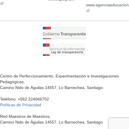
(link
external)
ex
is
www.agenciaeducacion.
is
external)
(link
external)
is
external)
Centro de Perfeccionamiento, Experimentación e Investigaciones
Pedagógicas,
Camino Nido de Águilas 14557, Lo Barnechea, Santiago.
Teléfono: +562 224066702
Políticas de Privacidad
Red Maestros de Maestros,
Camino Nido de Águilas 14557, Lo Barnechea, Santiago