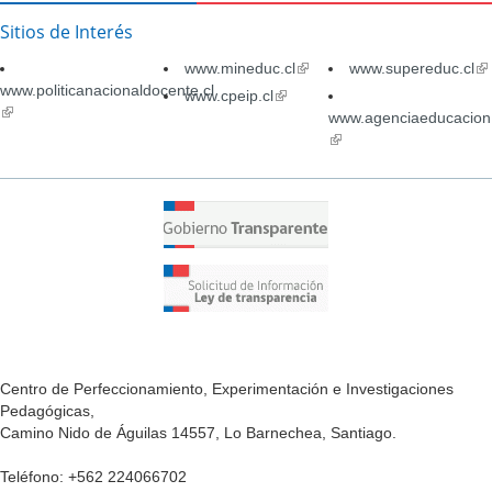
Sitios de Interés
www.mineduc.cl
(link
www.supereduc.cl
(li
www.politicanacionaldocente.cl
is
is
www.cpeip.cl
(link
(link
external)
ex
is
www.agenciaeducacion.
is
external)
(link
external)
is
external)
Centro de Perfeccionamiento, Experimentación e Investigaciones
Pedagógicas,
Camino Nido de Águilas 14557, Lo Barnechea, Santiago.
Teléfono: +562 224066702