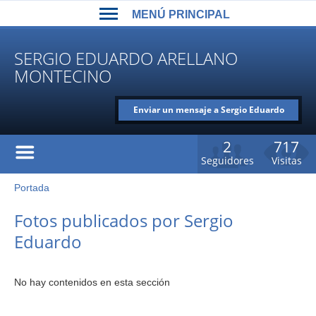
Back
Jump
MENÚ PRINCIPAL
to
to
top
navigation
MENÚ
SERGIO EDUARDO ARELLANO
PRINCIPAL
MONTECINO
Enviar un mensaje a Sergio Eduardo
Arellano Montecino
2
717
Seguidores
Visitas
Portada
Usted
está
Back
Fotos publicados por Sergio
to
aquí
Eduardo
top
No hay contenidos en esta sección