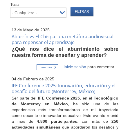
Tema
13 de Mayo de 2025
Aburrín vs El Chispa: una metáfora audiovisual
para repensar el aprendizaje
¿Qué nos dice el aburrimiento sobre
nuestra forma de enseñar y aprender?
Inicie sesión
para comentar
Leer más
sobre
Aburrín
vs
04 de Febrero de 2025
El
Chispa:
IFE Conference 2025: Innovación, educación y el
una
desafío del futuro (Monterrey, México)
metáfora
audiovisual
Ser parte del
IFE Conference 2025
, en el
Tecnológico
para
de Monterrey en México
, ha sido una de las
repensar
el
experiencias más transformadoras de mi trayectoria
aprendizaje
como docente e innovador educativo. Este evento reunió
a más de
4,800 participantes
, con más de
250
actividades simultáneas
que abordaron los desafíos y