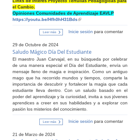
Links de interés Proyecto Tertulias Pedagógicas para
el Cambio.
Opiniones Comunidades de Aprendizaje EAVLP
https://youtu.be/Hfh0hH31Bds
(link
is
Inicie sesión
para comentar
external)
Leer más
sobre
“Tertulias
Pedagógicas
29 de Octubre de 2024
para
el
Saludo Mágico Día Del Estudiante
Cambio”
El maestro Juan Carvajal, en su búsqueda por celebrar
en
la
de una manera especial el Día del Estudiante, envía un
Escuela
mensaje lleno de magia e inspiración. Como un antiguo
Artística
Villa
mago que ha recorrido mundos y tiempos, comparte la
Las
importancia de descubrir y fortalecer la magia que cada
Peñas
de
estudiante lleva dentro. Con un saludo basado en el
Mulchén
poder del aprendizaje y la curiosidad, invita a sus jóvenes
aprendices a creer en sus habilidades y a explorar con
pasión los misterios del conocimiento.
Inicie sesión
para comentar
Leer más
sobre
Saludo
Mágico
21 de Marzo de 2024
Día
Del