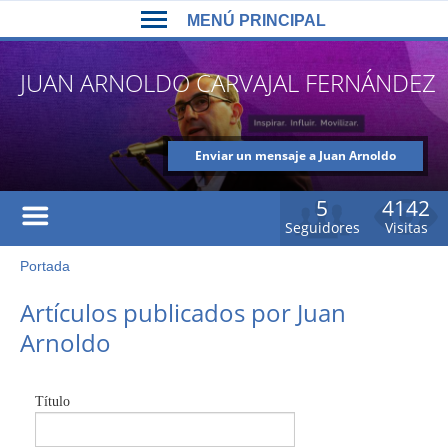
Back
Jump
MENÚ PRINCIPAL
to
to
top
navigation
MENÚ
JUAN ARNOLDO CARVAJAL FERNÁNDEZ
PRINCIPAL
Enviar un mensaje a Juan Arnoldo
Carvajal Fernández
5
4142
Seguidores
Visitas
Portada
Usted
está
Back
Artículos publicados por Juan
to
aquí
Arnoldo
top
Título