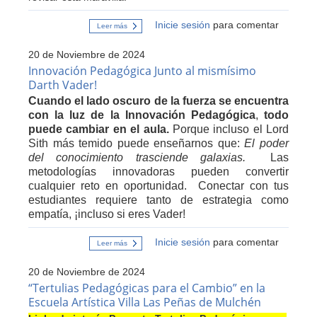
Inicie sesión
para comentar
Leer más
sobre
El
Cine
20 de Noviembre de 2024
con
IA
Innovación Pedagógica Junto al mismísimo
como
Darth Vader!
herramienta
para
Cuando el lado oscuro de la fuerza se encuentra
el
con la luz de la Innovación Pedagógica
,
todo
desarrollo
del
puede cambiar en el aula.
Porque incluso el Lord
Pensamiento
Sith más temido puede enseñarnos que:
El poder
Crítico
del conocimiento trasciende galaxias.
Las
metodologías innovadoras pueden convertir
cualquier reto en oportunidad. Conectar con tus
estudiantes requiere tanto de estrategia como
empatía, ¡incluso si eres Vader!
Inicie sesión
para comentar
Leer más
sobre
Innovación
Pedagógica
20 de Noviembre de 2024
Junto
al
“Tertulias Pedagógicas para el Cambio” en la
mismísimo
Escuela Artística Villa Las Peñas de Mulchén
Darth
Vader!