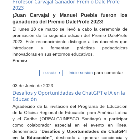
Profesor Carvajal Ganador Premio Dale Profe
Estudiante
2023
¡Juan Carvajal y Manuel Puebla fueron los
ganadores del Premio DaleProfe 2023!
El lunes 18 de marzo se llevó a cabo la ceremonia de
premiación de la segunda edición del Premio DaleProfe
2023. Este reconocimiento distingue a los docentes que
introducen y fomentan prácticas pedagógicas
innovadoras en sus entornos educativos.
Premio
Inicie sesión
para comentar
Leer más
sobre
Profesor
Carvajal
03 de Junio de 2023
Ganador
Premio
Desafíos y Oportunidades de ChatGPT e IA en la
Dale
Educación
Profe
2023
Agradecido de la invitación del Programa de Educación
de la Oficina Regional de Educación para América Latina
y el Caribe (OREALC/UNESCO Santiago) a participar
como colaborador especial en el evento en línea,
denominado
"Desafíos y Oportunidades de ChatGPT
en la Educación"
, destinado a generar conciencia y