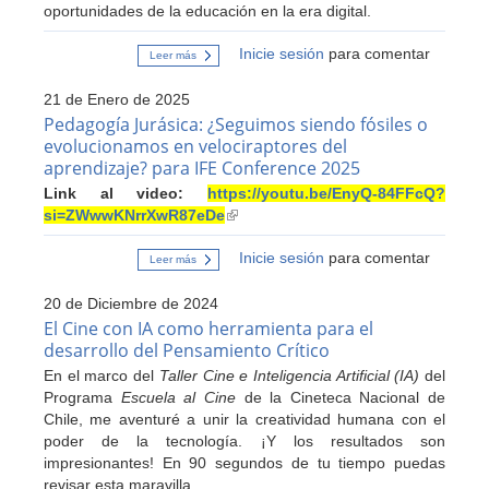
oportunidades de la educación en la era digital.
Inicie sesión
para comentar
Leer más
sobre
IFE
Conference
21 de Enero de 2025
2025:
Innovación,
Pedagogía Jurásica: ¿Seguimos siendo fósiles o
educación
evolucionamos en velociraptores del
y
aprendizaje? para IFE Conference 2025
el
desafío
Link al video:
https://youtu.be/EnyQ-84FFcQ?
del
futuro
si=ZWwwKNrrXwR87eDe
(link
(Monterrey,
is
México)
Inicie sesión
para comentar
external)
Leer más
sobre
Pedagogía
Jurásica:
20 de Diciembre de 2024
¿Seguimos
siendo
El Cine con IA como herramienta para el
fósiles
desarrollo del Pensamiento Crítico
o
evolucionamos
En el marco del
Taller Cine e Inteligencia Artificial (IA)
del
en
Programa
Escuela al Cine
de la Cineteca Nacional de
velociraptores
del
Chile, me aventuré a unir la creatividad humana con el
aprendizaje?
poder de la tecnología. ¡Y los resultados son
para
IFE
impresionantes! En 90 segundos de tu tiempo puedas
Conference
revisar esta maravilla.
2025