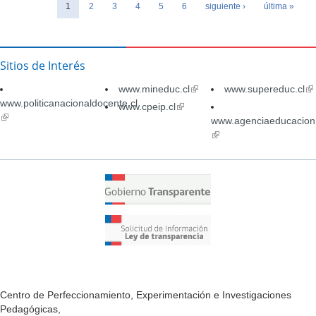
Páginas
1
2
3
el
4
5
6
siguiente ›
última »
Día
del
Estudiante
Sitios de Interés
www.mineduc.cl
(link
www.supereduc.cl
(li
www.politicanacionaldocente.cl
is
is
www.cpeip.cl
(link
(link
external)
ex
is
www.agenciaeducacion.
is
external)
(link
external)
is
external)
Centro de Perfeccionamiento, Experimentación e Investigaciones
Pedagógicas,