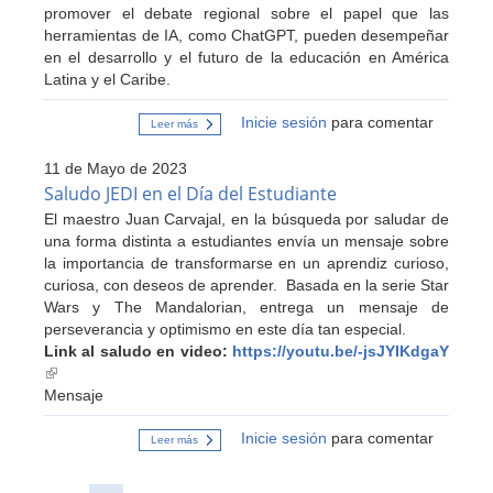
promover el debate regional sobre el papel que las
herramientas de IA, como ChatGPT, pueden desempeñar
en el desarrollo y el futuro de la educación en América
Latina y el Caribe.
Inicie sesión
para comentar
Leer más
sobre
Desafíos
y
11 de Mayo de 2023
Oportunidades
de
Saludo JEDI en el Día del Estudiante
ChatGPT
El maestro Juan Carvajal, en la búsqueda por saludar de
e
IA
una forma distinta a estudiantes envía un mensaje sobre
en
la importancia de transformarse en un aprendiz curioso,
la
Educación
curiosa, con deseos de aprender. Basada en la serie Star
Wars y The Mandalorian, entrega un mensaje de
perseverancia y optimismo en este día tan especial.
Link al saludo en video:
https://youtu.be/-jsJYIKdgaY
(link
is
Mensaje
external)
Inicie sesión
para comentar
Leer más
sobre
Saludo
JEDI
en