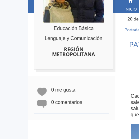
INICIO
20 de
Educación Básica
Portad
Ust
Lenguaje y Comunicación
está
Back
PA
to
aqu
REGIÓN
top
METROPOLITANA
0 me gusta
Cad
0 comentarios
sal
sal
que