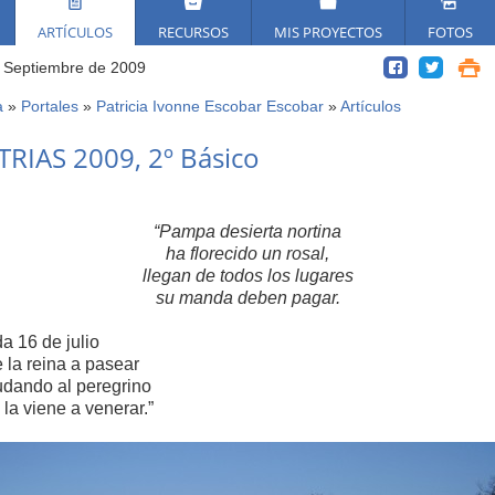
ARTÍCULOS
RECURSOS
MIS PROYECTOS
FOTOS
 Septiembre de 2009
a
»
Portales
»
Patricia Ivonne Escobar Escobar
»
Artículos
ed
TRIAS 2009, 2º Básico
í
“Pampa desierta nortina
ha florecido un rosal,
llegan de todos los lugares
su manda deben pagar.
a 16 de julio
e la reina a pasear
udando al peregrino
 la viene a venerar.”