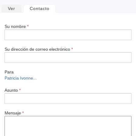
Solapas
Ver
Contacto
(solapa activa)
principales
Su nombre
*
Su dirección de correo electrónico
*
Para
Patricia Ivonne...
Asunto
*
Mensaje
*