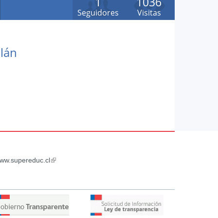
1
1036
Seguidores
Visitas
alán
ww.supereduc.cl
(link
is
external)