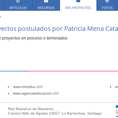
ARTÍCULOS
RECURSOS
MIS PROYECTOS
FOTOS
a
ed
ectos postulados por Patricia Mena Cat
í
 proyectos en proceso o terminados
www.mineduc.cl
(link
w
is
www.agenciaeducacion.cl
(link
external)
is
external)
Red Maestros de Maestros,
Camino Nido de Águilas 14557, Lo Barnechea, Santiago
.