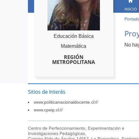
INICIO
Portad
Ust
está
Back
Proy
to
aqu
Educación Básica
top
No hay
Matemática
REGIÓN
METROPOLITANA
Sitios de Interés
www.politicanacionaldocente.cl
(link
is
www.cpeip.cl
(link
external)
is
external)
Centro de Perfeccionamiento, Experimentación e
Investigaciones Pedagógicas,
Camino Nido de Águilas 14557, Lo Barnechea, Santiago