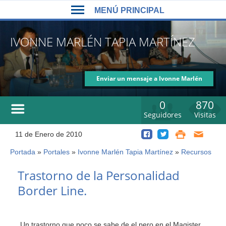
Back
Jump
MENÚ PRINCIPAL
to
to
top
navigation
MENÚ
IVONNE MARLÉN TAPIA MARTÍNEZ
PRINCIPAL
Enviar un mensaje a Ivonne Marlén
Tapia Martínez
0
870
Seguidores
Visitas
11 de Enero de 2010
Portada
»
Portales
»
Ivonne Marlén Tapia Martínez
»
Recursos
Usted
está
Back
Trastorno de la Personalidad
to
aquí
Border Line.
top
Un trastorno que poco se sabe de el pero en el Magister