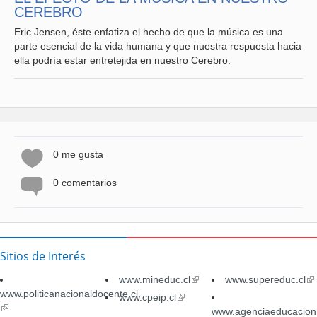
CEREBRO
Eric Jensen, éste enfatiza el hecho de que la música es una
parte esencial de la vida humana y que nuestra respuesta hacia
ella podría estar entretejida en nuestro Cerebro.
0 me gusta
0 comentarios
Sitios de Interés
www.mineduc.cl
(link
www.supereduc.cl
(li
www.politicanacionaldocente.cl
is
is
www.cpeip.cl
(link
(link
external)
ex
is
www.agenciaeducacion.