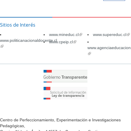
Sitios de Interés
www.mineduc.cl
(link
www.supereduc.cl
(li
www.politicanacionaldocente.cl
is
is
www.cpeip.cl
(link
(link
external)
ex
is
www.agenciaeducacion.
is
external)
(link
external)
is
external)
Centro de Perfeccionamiento, Experimentación e Investigaciones
Pedagógicas,