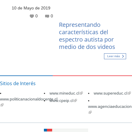
10 de Mayo de 2019
0
0
Representando
características del
espectro autista por
medio de dos videos
Leer más
Sitios de Interés
www.mineduc.cl
(link
www.supereduc.cl
(li
www.politicanacionaldocente.cl
is
is
www.cpeip.cl
(link
(link
external)
ex
is
www.agenciaeducacion.
is
external)
(link
external)
is
external)