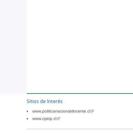
Sitios de Interés
www.politicanacionaldocente.cl
(link
is
www.cpeip.cl
(link
external)
is
external)