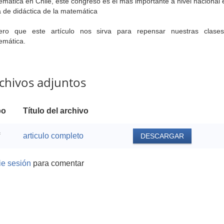
mática en Chile, este congreso es el más importante a nivel nacional 
 de didáctica de la matemática
ero que este artículo nos sirva para repensar nuestras clase
emática.
chivos adjuntos
po
Título del archivo
articulo completo
DESCARGAR
cie sesión
para comentar