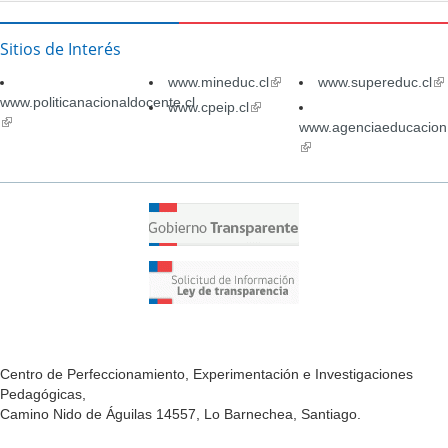
Sitios de Interés
www.mineduc.cl
(link
www.supereduc.cl
(li
www.politicanacionaldocente.cl
is
is
www.cpeip.cl
(link
(link
external)
ex
is
www.agenciaeducacion.
is
external)
(link
external)
is
external)
Centro de Perfeccionamiento, Experimentación e Investigaciones
Pedagógicas,
Camino Nido de Águilas 14557, Lo Barnechea, Santiago.