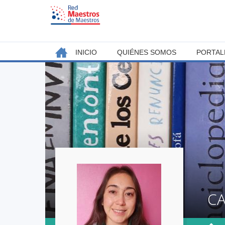
Jump
to
navigation
Back
INICIO
QUIÉNES SOMOS
PORTAL
MENÚ
to
top
PRINCIPAL
CA