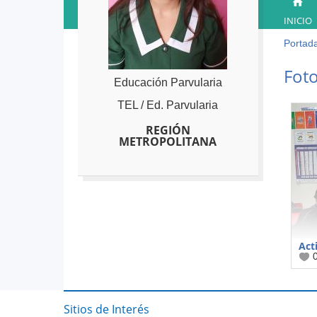
INICIO
Portad
Ust
está
Back
Foto
to
aqu
Educación Parvularia
top
TEL / Ed. Parvularia
REGIÓN
METROPOLITANA
Act
Sitios de Interés