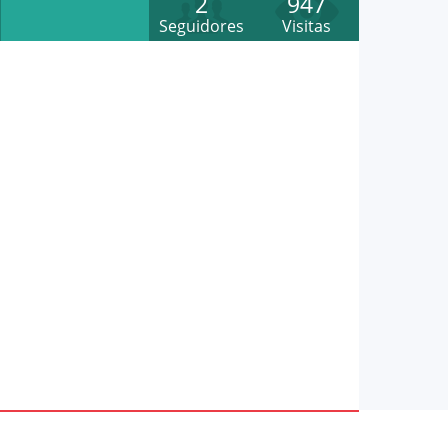
2
947
Seguidores
Visitas