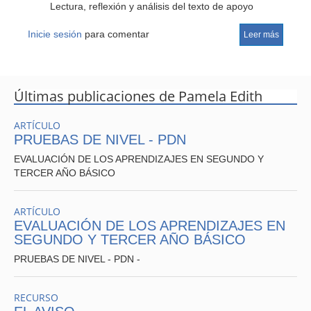
Lectura, reflexión y análisis del texto de apoyo
“Formas pedagógicas para abordar
el proceso
Inicie sesión
educativo.
para comentar
Leer más
Últimas publicaciones de Pamela Edith
Análisis de los elementos de un plan de clases
desde la perspectiva del qué se enseña,cómo se
ARTÍCULO
enseña y para qué se enseña.
PRUEBAS DE NIVEL - PDN
EVALUACIÓN DE LOS APRENDIZAJES EN SEGUNDO Y
TERCER AÑO BÁSICO
Visita al aula y
observación de la clase.
ARTÍCULO
EVALUACIÓN DE LOS APRENDIZAJES EN
SEGUNDO Y TERCER AÑO BÁSICO
PRUEBAS DE NIVEL - PDN -
Analisis de la concepción actual del proceso de
evaluación; observación y revisión
de distintos tipos
RECURSO
de evaluación.