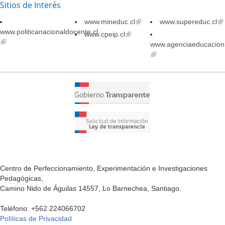
Sitios de Interés
www.mineduc.cl
(link
www.supereduc.cl
(li
www.politicanacionaldocente.cl
is
is
www.cpeip.cl
(link
(link
external)
ex
is
www.agenciaeducacion.
is
external)
(link
external)
is
external)
Centro de Perfeccionamiento, Experimentación e Investigaciones
Pedagógicas,
Camino Nido de Águilas 14557, Lo Barnechea, Santiago.
Teléfono: +562 224066702
Políticas de Privacidad