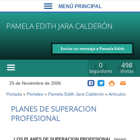
Back
Jump
MENÚ PRINCIPAL
to
to
top
navigation
MENÚ
PAMELA EDITH JARA CALDERÓN
PRINCIPAL
Enviar un mensaje a Pamela Edith
Jara Calderón
0
498
Seguidores
Visitas
25 de Noviembre de 2006
Portada
»
Portales
»
Pamela Edith Jara Calderón
»
Artículos
Usted
está
Back
PLANES DE SUPERACION
to
aquí
PROFESIONAL
top
LOS PLANES DE SUPERACION PROFESIONAL
tienen