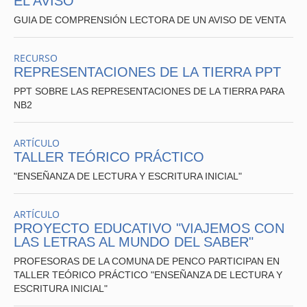
EL AVISO
GUIA DE COMPRENSIÓN LECTORA DE UN AVISO DE VENTA
Construcción de instrumentos y procedimientos de
RECURSO
evaluación.
REPRESENTACIONES DE LA TIERRA PPT
PPT SOBRE LAS REPRESENTACIONES DE LA TIERRA PARA
Resultado de la evaluación como mecanismo de
NB2
retroalimentación
y orientación frente a
la toma de
decisiones sobre las prácticas docentes.
Análisis crítico
frente a la participación
en el
Plan de
ARTÍCULO
superación
TALLER TEÓRICO PRÁCTICO
profesional.
"ENSEÑANZA DE LECTURA Y ESCRITURA INICIAL"
JORNADA DE FINALIZACION DEL PLAN DE
SUPERACION PROFESIONAL EN LA COMUNA DE
ARTÍCULO
PENCO.
PROYECTO EDUCATIVO "VIAJEMOS CON
LAS LETRAS AL MUNDO DEL SABER"
PROFESORAS DE LA COMUNA DE PENCO PARTICIPAN EN
TALLER TEÓRICO PRÁCTICO "ENSEÑANZA DE LECTURA Y
ESCRITURA INICIAL"