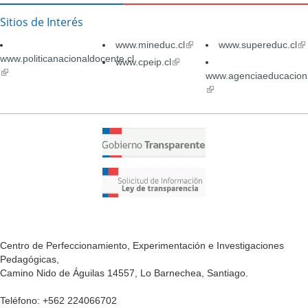
Sitios de Interés
www.mineduc.cl
(link
www.supereduc.cl
(li
www.politicanacionaldocente.cl
is
is
www.cpeip.cl
(link
(link
external)
ex
is
www.agenciaeducacion.
is
external)
(link
external)
is
external)
Centro de Perfeccionamiento, Experimentación e Investigaciones
Pedagógicas,
Camino Nido de Águilas 14557, Lo Barnechea, Santiago.
Teléfono: +562 224066702