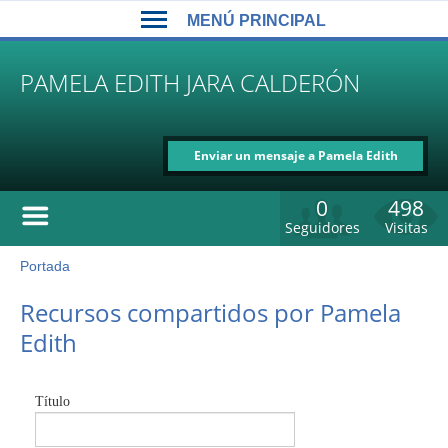
Back
Jump
MENÚ PRINCIPAL
to
to
top
navigation
MENÚ
PAMELA EDITH JARA CALDERÓN
PRINCIPAL
Enviar un mensaje a Pamela Edith
Jara Calderón
0
498
Seguidores
Visitas
Portada
Usted
está
Back
Recursos compartidos por Pamela
to
aquí
Edith
top
Título