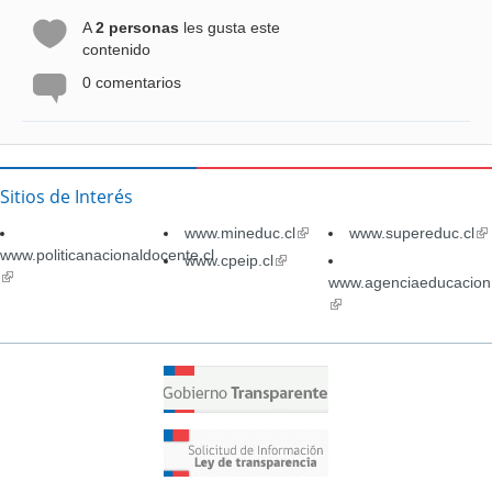
A
2 personas
les gusta este
contenido
0 comentarios
Sitios de Interés
www.mineduc.cl
(link
www.supereduc.cl
(li
www.politicanacionaldocente.cl
is
is
www.cpeip.cl
(link
(link
external)
ex
is
www.agenciaeducacion.
is
external)
(link
external)
is
external)