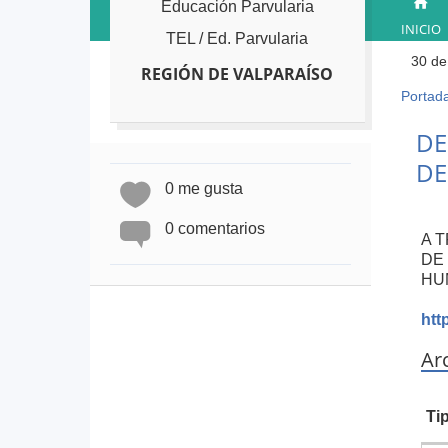
Educación Parvularia
INICIO
TEL / Ed. Parvularia
30 de
REGIÓN DE VALPARAÍSO
Portad
Ust
está
Back
DE
to
aqu
DE
top
0 me gusta
0 comentarios
A 
DE
HU
htt
Ar
Ti