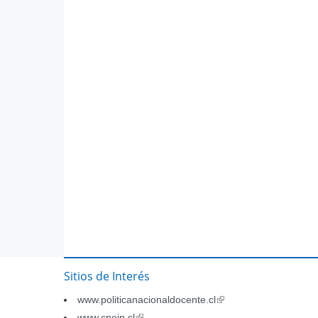
Sitios de Interés
www.politicanacionaldocente.cl
(link
is
www.cpeip.cl
(link