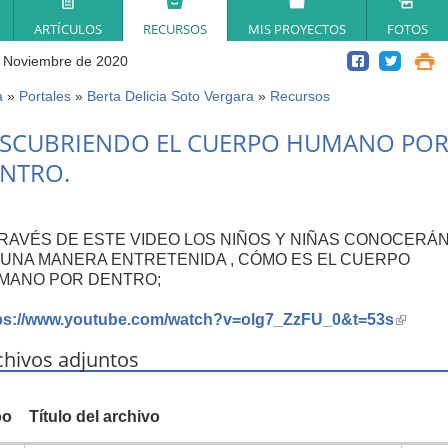
ARTÍCULOS
RECURSOS
MIS PROYECTOS
FOTOS
 Noviembre de 2020
a
»
Portales
»
Berta Delicia Soto Vergara
»
Recursos
ed
SCUBRIENDO EL CUERPO HUMANO PO
í
NTRO.
TRAVÉS DE ESTE VIDEO LOS NIÑOS Y NIÑAS CONOCERÁN
 UNA MANERA ENTRETENIDA , CÓMO ES EL CUERPO
MANO POR DENTRO;
ps://www.youtube.com/watch?v=olg7_ZzFU_0&t=53s
(link
is
chivos adjuntos
externa
po
Título del archivo