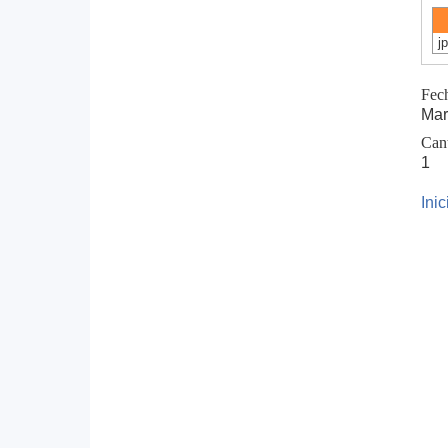
j
Fec
Mar
Can
1
Ini