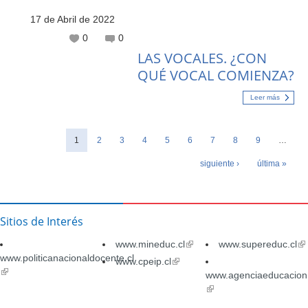
17 de Abril de 2022
0
0
LAS VOCALES. ¿CON
QUÉ VOCAL COMIENZA?
Leer más
1
2
3
4
5
6
7
8
9
…
Páginas
siguiente ›
última »
Sitios de Interés
www.mineduc.cl
(link
www.supereduc.cl
(li
www.politicanacionaldocente.cl
is
is
www.cpeip.cl
(link
(link
external)
ex
is
www.agenciaeducacion.
is
external)
(link
external)
is