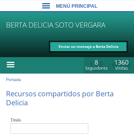
Back
Jump
MENÚ PRINCIPAL
to
to
top
navigation
MENÚ
BERTA DELICIA SOTO VERGARA
PRINCIPAL
Enviar un mensaje a Berta Delicia
Soto Vergara
8
1360
Seguidores
Visitas
Portada
Usted
está
Back
Recursos compartidos por Berta
to
aquí
Delicia
top
Título