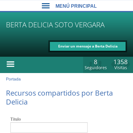
Back
Jump
MENÚ PRINCIPAL
to
to
top
navigation
MENÚ
BERTA DELICIA SOTO VERGARA
PRINCIPAL
Enviar un mensaje a Berta Delicia
Soto Vergara
8
1358
Seguidores
Visitas
Portada
Usted
está
Back
Recursos compartidos por Berta
to
aquí
Delicia
top
Título