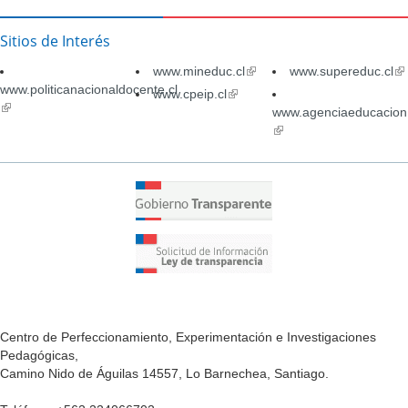
Sitios de Interés
www.mineduc.cl
(link
www.supereduc.cl
(li
www.politicanacionaldocente.cl
is
is
www.cpeip.cl
(link
(link
external)
ex
is
www.agenciaeducacion.
is
external)
(link
external)
is
external)
Centro de Perfeccionamiento, Experimentación e Investigaciones
Pedagógicas,
Camino Nido de Águilas 14557, Lo Barnechea, Santiago.