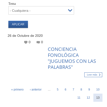
Tema
26 de Octubre de 2020
0
0
CONCIENCIA
FONOLÓGICA
"JUGUEMOS CON LAS
PALABRAS"
Leer más
« primero
‹ anterior
…
5
6
7
8
9
10
Páginas
11
12
13