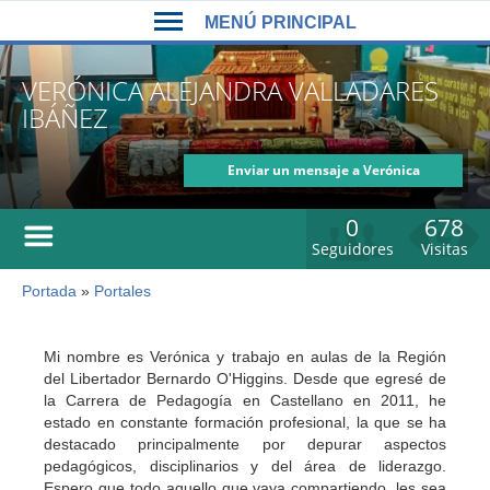
Back
Jump
MENÚ PRINCIPAL
to
to
top
navigation
MENÚ
VERÓNICA ALEJANDRA VALLADARES
PRINCIPAL
IBÁÑEZ
Enviar un mensaje a Verónica
Alejandra Valladares Ibáñez
0
678
Seguidores
Visitas
Portada
»
Portales
Usted
está
Back
to
aquí
Mi nombre es Verónica y trabajo en aulas de la Región
top
del Libertador Bernardo O'Higgins. Desde que egresé de
la Carrera de Pedagogía en Castellano en 2011, he
estado en constante formación profesional, la que se ha
destacado principalmente por depurar aspectos
pedagógicos, disciplinarios y del área de liderazgo.
Espero que todo aquello que vaya compartiendo, les sea