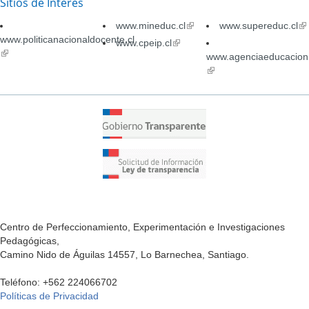
Sitios de Interés
www.mineduc.cl
(link
www.supereduc.cl
(li
www.politicanacionaldocente.cl
is
is
www.cpeip.cl
(link
(link
external)
ex
is
www.agenciaeducacion.
is
external)
(link
external)
is
external)
Centro de Perfeccionamiento, Experimentación e Investigaciones
Pedagógicas,
Camino Nido de Águilas 14557, Lo Barnechea, Santiago.
Teléfono: +562 224066702
Políticas de Privacidad