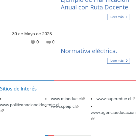
Anual con Ruta Docente
Leer más
30 de Mayo de 2025
0
0
Normativa eléctrica.
Leer más
Sitios de Interés
www.mineduc.cl
(link
www.supereduc.cl
(li
www.politicanacionaldocente.cl
is
is
www.cpeip.cl
(link
(link
external)
ex
is
www.agenciaeducacion.
is
external)
(link
external)
is
external)