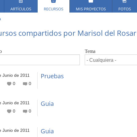
ARTÍCULOS
RECURSOS
MIS PROYECTOS
FOTOS
a
ed
rsos compartidos por Marisol del Rosar
í
o
Tema
Pruebas
e Junio de 2011
0
0
Guia
e Junio de 2011
0
0
Guia
e Junio de 2011