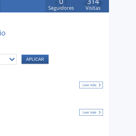
0
314
Seguidores
Visitas
io
Leer más
Leer más