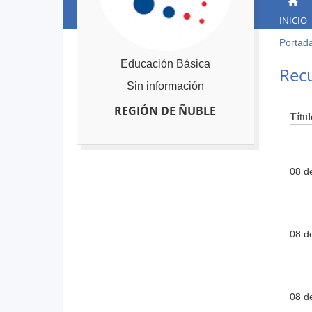
INICIO
Portad
Ust
está
Back
Educación Básica
Recu
to
aqu
Sin información
top
REGIÓN DE ÑUBLE
Títul
08 d
08 d
08 d