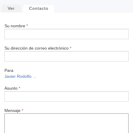
Solapas
Ver
Contacto
(solapa activa)
principales
Su nombre
*
Su dirección de correo electrónico
*
Para
Javier Rodolfo ...
Asunto
*
Mensaje
*