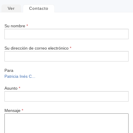
Solapas
Ver
Contacto
(solapa activa)
principales
Su nombre
*
Su dirección de correo electrónico
*
Para
Patricia Inés C...
Asunto
*
Mensaje
*