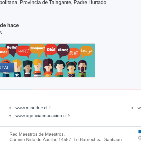
olitana, Provincia de Talagante, Padre Hurtado
de hace
s
RTAL
www.mineduc.cl
(link
w
is
www.agenciaeducacion.cl
(link
external)
is
external)
Red Maestros de Maestros,
Camino Nido de Águilas 14557, Lo Barnechea, Santiago