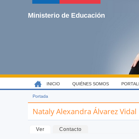
Jump
to
Ministerio de Educación
navigation
Back
INICIO
QUIÉNES SOMOS
PORTAL
MENÚ
to
top
PRINCIPAL
Portada
Usted
Back
está
to
Nataly Alexandra Álvarez Vidal
aquí
top
Solapas
Ver
(solapa activa)
Contacto
principales