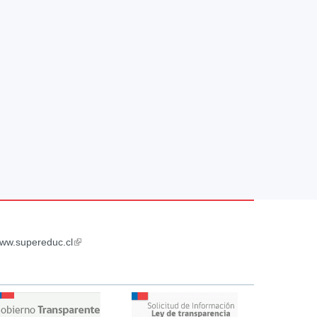
ww.supereduc.cl
(link
is
external)