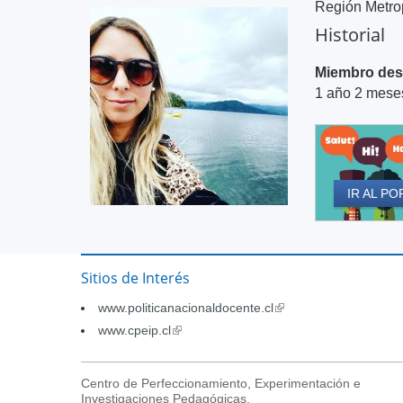
Región Metrop
Historial
Miembro des
1 año 2 mese
IR AL PO
Sitios de Interés
www.politicanacionaldocente.cl
(link
is
www.cpeip.cl
(link
external)
is
external)
Centro de Perfeccionamiento, Experimentación e
Investigaciones Pedagógicas,