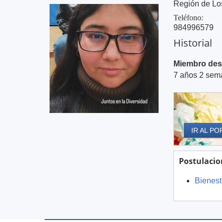
Región de Los
Teléfono:
984996579
Historial
Miembro des
7 años 2 sem
IR AL PO
Postulacio
Bienest