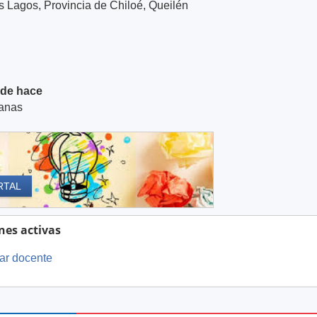
 Lagos, Provincia de Chiloé, Queilén
de hace
anas
RTAL
nes activas
ar docente