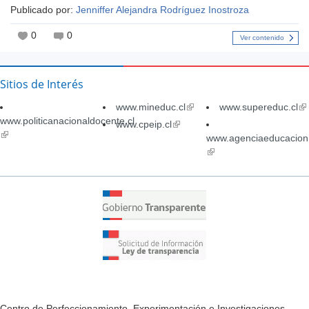
Publicado por:
Jenniffer Alejandra Rodríguez Inostroza
0
0
Ver contenido
Sitios de Interés
www.mineduc.cl
(link
www.supereduc.cl
(li
www.politicanacionaldocente.cl
is
is
www.cpeip.cl
(link
(link
external)
ex
is
www.agenciaeducacion.
is
external)
(link
external)
is
external)
Centro de Perfeccionamiento, Experimentación e Investigaciones