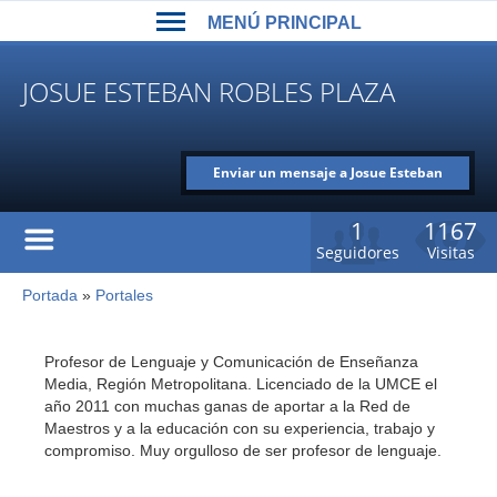
Back
Jump
MENÚ PRINCIPAL
to
to
top
navigation
MENÚ
JOSUE ESTEBAN ROBLES PLAZA
PRINCIPAL
Enviar un mensaje a Josue Esteban
Robles Plaza
1
1167
Seguidores
Visitas
Portada
»
Portales
Usted
está
Back
to
aquí
Profesor de Lenguaje y Comunicación de Enseñanza
top
Media, Región Metropolitana. Licenciado de la UMCE el
año 2011 con muchas ganas de aportar a la Red de
Maestros y a la educación con su experiencia, trabajo y
compromiso. Muy orgulloso de ser profesor de lenguaje.