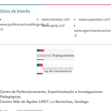
Sitios de Interés
www.mineduc.cl
(link
www.supereduc.cl
(li
www.politicanacionaldocente.cl
is
is
www.cpeip.cl
(link
(link
external)
ex
is
www.agenciaeducacion.
is
external)
(link
external)
is
external)
Centro de Perfeccionamiento, Experimentación e Investigaciones
Pedagógicas,
Camino Nido de Águilas 14557, Lo Barnechea, Santiago.